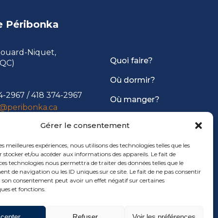
e Péribonka
douard-Niquet,
Quoi faire?
(QC)
Où dormir?
4-2967
/
418 374-2967
Où manger?
@peribonka.ca
Infos pratiques
Gérer le consentement
les meilleures expériences, nous utilisons des technologies telles que les
 stocker et/ou accéder aux informations des appareils. Le fait de
ces technologies nous permettra de traiter des données telles que le
 de navigation ou les ID uniques sur ce site. Le fait de ne pas consentir
r son consentement peut avoir un effet négatif sur certaines
ques et fonctions.
cepter
Refuser
Voir les préférences