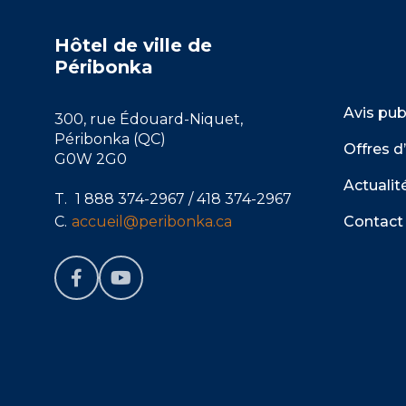
Hôtel de ville de
Péribonka
Avis pub
300, rue Édouard-Niquet,
Péribonka (QC)
Offres d
G0W 2G0
Actualit
T.
1 888 374-2967
/
418 374-2967
Contact
C.
accueil@peribonka.ca