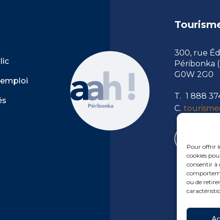
Tourism
300, rue É
lic
Péribonka 
G0W 2G0
’emploi
T.
1 888 37
és
C.
tourisme
Pour offrir 
cookies pour
consentir à 
comportement
ou de retire
caractéristi
Ac