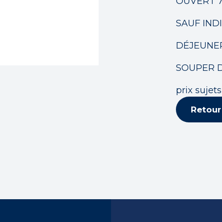
OUVERT 7
SAUF IND
DÉJEUNER 
SOUPER DE
prix suje
Retour