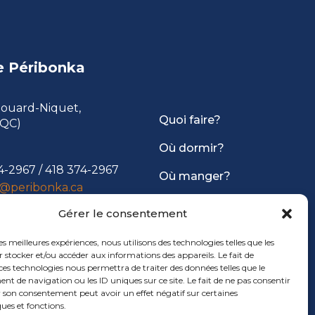
e Péribonka
douard-Niquet,
Quoi faire?
(QC)
Où dormir?
4-2967
/
418 374-2967
Où manger?
@peribonka.ca
Infos pratiques
Gérer le consentement
les meilleures expériences, nous utilisons des technologies telles que les
 stocker et/ou accéder aux informations des appareils. Le fait de
ces technologies nous permettra de traiter des données telles que le
 de navigation ou les ID uniques sur ce site. Le fait de ne pas consentir
r son consentement peut avoir un effet négatif sur certaines
ques et fonctions.