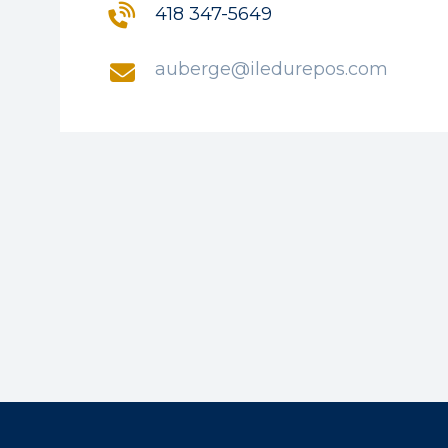
418 347-5649
auberge@iledurepos.com