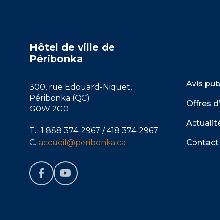
Hôtel de ville de
Péribonka
Avis pub
300, rue Édouard-Niquet,
Péribonka (QC)
Offres d
G0W 2G0
Actualit
T.
1 888 374-2967
/
418 374-2967
Contact
C.
accueil@peribonka.ca