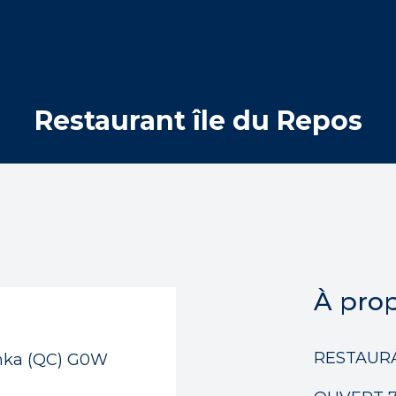
Restaurant île du Repos
 par mots-clés
À pro
RESTAURA
bonka (QC) G0W