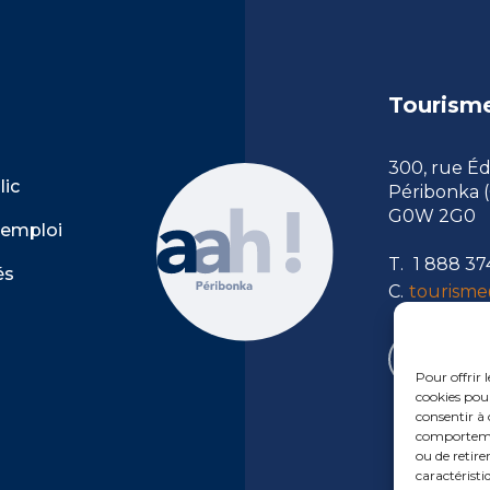
Tourism
300, rue É
lic
Péribonka 
G0W 2G0
’emploi
T.
1 888 37
és
C.
tourisme
Pour offrir 
cookies pour
consentir à 
comportement
ou de retire
caractéristi