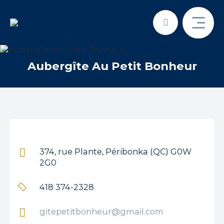
Aubergîte Au Petit Bonheur
Recherche
Recherche par mots-clés
374, rue Plante, Péribonka (QC) G0W
2G0
418 374-2328
gitepetitbonheur@gmail.com